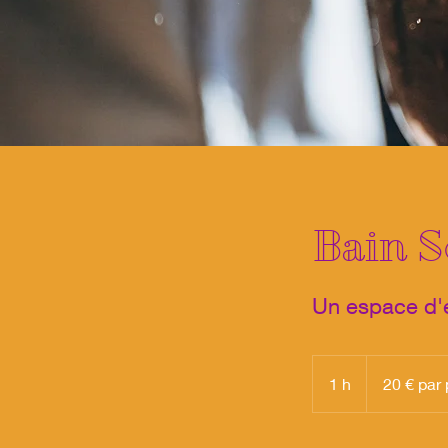
Bain S
Un espace d'e
20
€
1 h
1
20 € par
par
personne