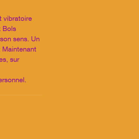
 vibratoire
x Bols
 son sens. Un
t Maintenant
es, sur
ersonnel.